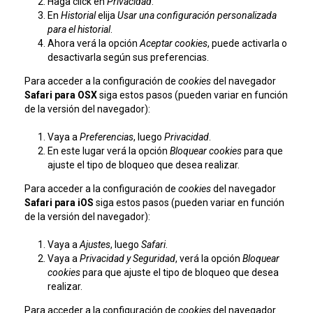
Haga click en
Privacidad
.
En
Historial
elija
Usar una configuración personalizada
para el historial
.
Ahora verá la opción
Aceptar cookies
, puede activarla o
desactivarla según sus preferencias.
Para acceder a la configuración de
cookies
del navegador
Safari para OSX
siga estos pasos (pueden variar en función
de la versión del navegador):
Vaya a
Preferencias
, luego
Privacidad
.
En este lugar verá la opción
Bloquear cookies
para que
ajuste el tipo de bloqueo que desea realizar.
Para acceder a la configuración de
cookies
del navegador
Safari para iOS
siga estos pasos (pueden variar en función
de la versión del navegador):
Vaya a
Ajustes
, luego
Safari
.
Vaya a
Privacidad y Seguridad
, verá la opción
Bloquear
cookies
para que ajuste el tipo de bloqueo que desea
realizar.
Para acceder a la configuración de
cookies
del navegador