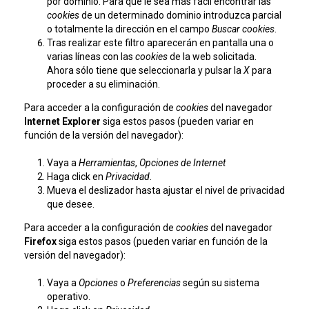
por dominio. Para que le sea más fácil encontrar las
cookies
de un determinado dominio introduzca parcial
o totalmente la dirección en el campo
Buscar cookies
.
Tras realizar este filtro aparecerán en pantalla una o
varias líneas con las
cookies
de la web solicitada.
Ahora sólo tiene que seleccionarla y pulsar la
X
para
proceder a su eliminación.
Para acceder a la configuración de
cookies
del navegador
Internet Explorer
siga estos pasos (pueden variar en
función de la versión del navegador):
Vaya a
Herramientas
,
Opciones de Internet
Haga click en
Privacidad
.
Mueva el deslizador hasta ajustar el nivel de privacidad
que desee.
Para acceder a la configuración de
cookies
del navegador
Firefox
siga estos pasos (pueden variar en función de la
versión del navegador):
Vaya a
Opciones
o
Preferencias
según su sistema
operativo.