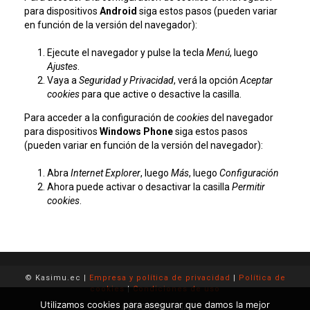
para dispositivos
Android
siga estos pasos (pueden variar
en función de la versión del navegador):
Ejecute el navegador y pulse la tecla
Menú
, luego
Ajustes
.
Vaya a
Seguridad y Privacidad
, verá la opción
Aceptar
cookies
para que active o desactive la casilla.
Para acceder a la configuración de
cookies
del navegador
para dispositivos
Windows Phone
siga estos pasos
(pueden variar en función de la versión del navegador):
Abra
Internet Explorer
, luego
Más
, luego
Configuración
Ahora puede activar o desactivar la casilla
Permitir
cookies
.
© Kasimu.ec |
Empresa y política de privacidad
|
Política de
cookies
|
Condiciones de uso
Utilizamos cookies para asegurar que damos la mejor
CÓMO FUNCIONA